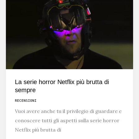
DOPO
THE
ONES
WHO
LIVE?
La serie horror Netflix più brutta di
sempre
RECENSIONI
Vuoi avere anche tu il privilegio di guardare e
conoscere tutti gli aspetti sulla serie horror
Netflix più brutta di