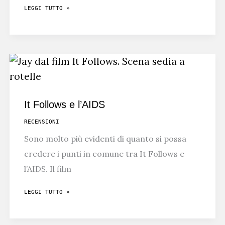
LA
LEGGI TUTTO »
SERIE
HORROR
NETFLIX
PIÙ
BRUTTA
DI
It Follows e l’AIDS
SEMPRE
RECENSIONI
Sono molto più evidenti di quanto si possa
credere i punti in comune tra It Follows e
l’AIDS. Il film
IT
LEGGI TUTTO »
FOLLOWS
E