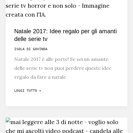
VI
SPIEGO
IL
PERCHÉ
Natale 2017: Idee regalo per gli amanti
delle serie tv
ISOLA DI GOVINDA
Natale 2017 è alle porte! Se sei un amante
delle serie tv non puoi perdere queste idee
regalo da fare a natale
NATALE
LEGGI TUTTO »
2017:
IDEE
REGALO
PER