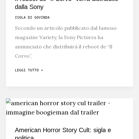
NOTTE!
dalla Sony
HALLOWEEN
ISOLA DI GOVINDA
Secondo un articolo pubblicato dal famoso
magazine Variety, la Sony Pictures ha
annunciato che distribuirà il reboot de “Il
Corvo”,
IL
LEGGI TUTTO »
REBOOT
DE
“IL
CORVO”
VERRÀ
DISTRIBUITO
American Horror Story Cult: sigla e
DALLA
politica