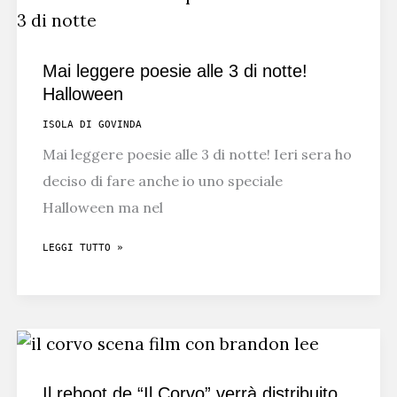
GLI
AMANTI
DELLE
Mai leggere poesie alle 3 di notte!
SERIE
Halloween
TV
ISOLA DI GOVINDA
Mai leggere poesie alle 3 di notte! Ieri sera ho
deciso di fare anche io uno speciale
Halloween ma nel
MAI
LEGGI TUTTO »
LEGGERE
POESIE
ALLE
3
DI
Il reboot de “Il Corvo” verrà distribuito