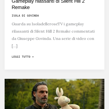
Gameplay rilassanti di Silent Hill 2
Remake
ISOLA DI GOVINDA
Guarda su IsoladelleroseTV i gameplay
rilassanti di Silent Hill 2 Remake commentati
da Giuseppe Govinda. Una serie di video con
[…]
GAMEPLAY
LEGGI TUTTO »
RILASSANTI
DI
SILENT
HILL
2
REMAKE