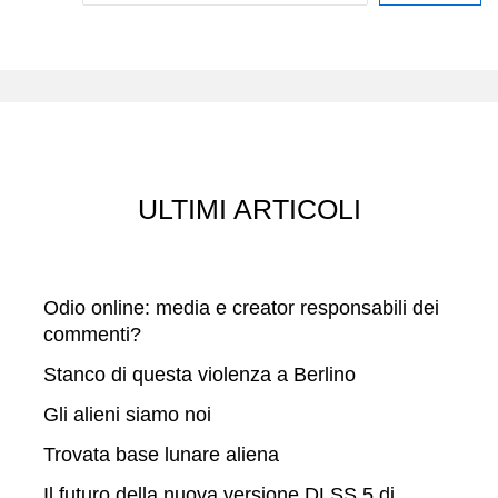
e
r
c
a
ULTIMI ARTICOLI
Odio online: media e creator responsabili dei
commenti?
Stanco di questa violenza a Berlino
Gli alieni siamo noi
Trovata base lunare aliena
Il futuro della nuova versione DLSS 5 di