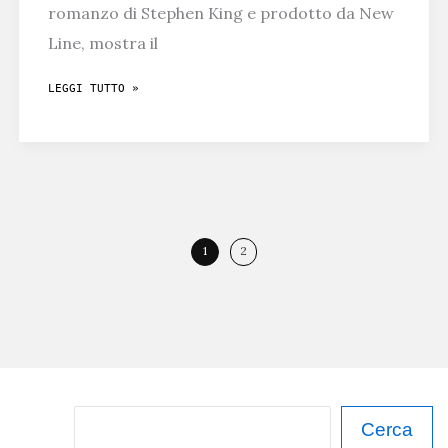
romanzo di Stephen King e prodotto da New
Line, mostra il
IT:
LEGGI TUTTO »
TRAILER
CON
IL
TERRIFICANTE
DI
1
2
PENNYWISE
C
Cerca