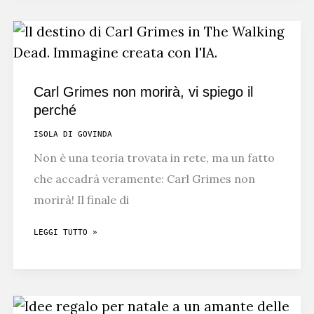
E
BERLINPARANORMAL
CONTATTATI
DALLO
Carl Grimes non morirà, vi spiego il
STESSO
perché
SPIRITO
ISOLA DI GOVINDA
Non è una teoria trovata in rete, ma un fatto
che accadrà veramente: Carl Grimes non
morirà! Il finale di
CARL
LEGGI TUTTO »
GRIMES
NON
MORIRÀ,