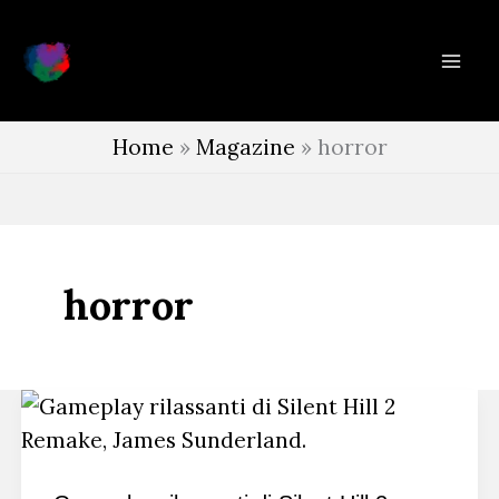
Vai
al
contenuto
Home
»
Magazine
»
horror
horror