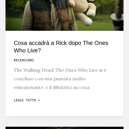
Cosa accadrà a Rick dopo The Ones
Who Live?
RECENSIONI
The Walking Dead: The Ones Who Live si è
concluso con una puntata molto
emozionante, e il dibattito su cosa
COSA
LEGGI TUTTO »
ACCADRÀ
A
RICK