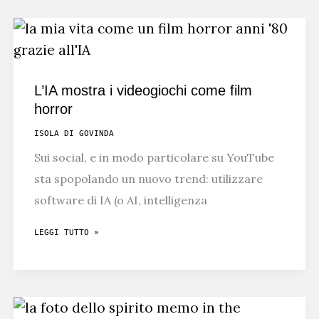
L’AIDS
L’IA mostra i videogiochi come film
horror
ISOLA DI GOVINDA
Sui social, e in modo particolare su YouTube
sta spopolando un nuovo trend: utilizzare
software di IA (o AI, intelligenza
L’IA
LEGGI TUTTO »
MOSTRA
I
VIDEOGIOCHI
COME