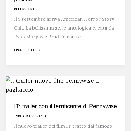
SONY
RECENSIONI
Il 5 settembre arriva American Horror Story
Cult. La bellissima serie antologica creata da
Ryan Murphy e Brad Falchuk è
AMERICAN
LEGGI TUTTO »
HORROR
STORY
CULT:
SIGLA
E
POLITICA
IT: trailer con il terrificante di Pennywise
ISOLA DI GOVINDA
Il nuovo trailer del film IT tratto dal famoso