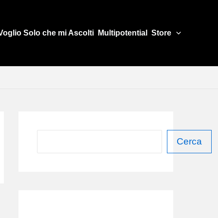
Voglio Solo che mi Ascolti
Multipotential
Store
C
Cerca
e
r
c
a