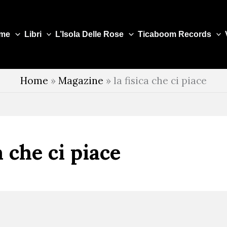
me
Libri
L’Isola Delle Rose
Ticaboom Records
Home
»
Magazine
»
la fisica che ci piace
a che ci piace