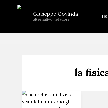
Vai
al
Giuseppe Govinda
Ho
contenuto
Alternativo nel cuore
la fisic