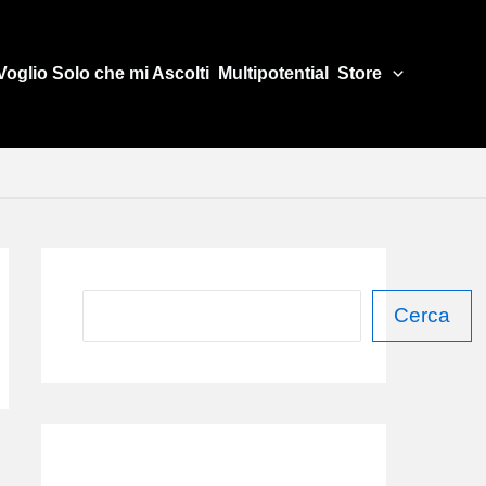
Voglio Solo che mi Ascolti
Multipotential
Store
C
Cerca
e
r
c
a