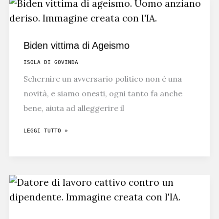
TEDESCO:
MI
HA
Biden vittima di Ageismo
SEGNATO
ISOLA DI GOVINDA
Schernire un avversario politico non è una
novità, e siamo onesti, ogni tanto fa anche
bene, aiuta ad alleggerire il
BIDEN
LEGGI TUTTO »
VITTIMA
DI
AGEISMO