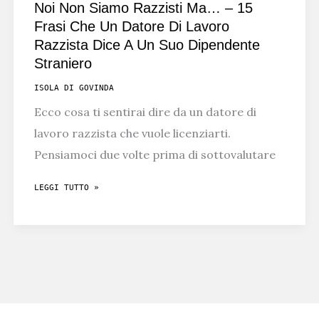
Noi Non Siamo Razzisti Ma… – 15
Frasi Che Un Datore Di Lavoro
Razzista Dice A Un Suo Dipendente
Straniero
ISOLA DI GOVINDA
Ecco cosa ti sentirai dire da un datore di
lavoro razzista che vuole licenziarti.
Pensiamoci due volte prima di sottovalutare
NOI
LEGGI TUTTO »
NON
SIAMO
RAZZISTI
MA…
–
15