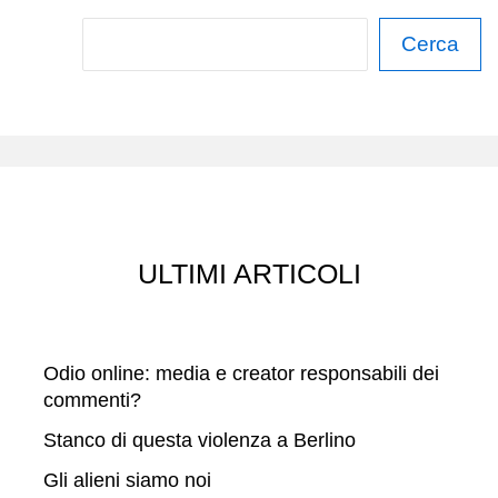
FRASI
C
Cerca
CHE
e
UN
r
DATORE
c
DI
LAVORO
a
RAZZISTA
DICE
ULTIMI ARTICOLI
A
UN
SUO
Odio online: media e creator responsabili dei
DIPENDENTE
commenti?
STRANIERO
Stanco di questa violenza a Berlino
Gli alieni siamo noi