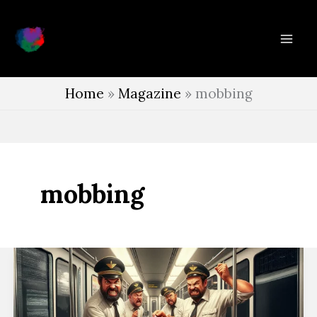
Vai
al
contenuto
Home
»
Magazine
»
mobbing
mobbing