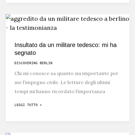
DI
BERLINO:
UN
RETAGGIO
DEL
Insultato da un militare tedesco: mi ha
PASSATO?
segnato
DISCOVERING BERLIN
Chi mi conosce sa quanto sia importante per
me l’impegno civile. Le letture degli ultimi
tempi mi hanno ricordato l’importanza
INSULTATO
LEGGI TUTTO »
DA
UN
MILITARE