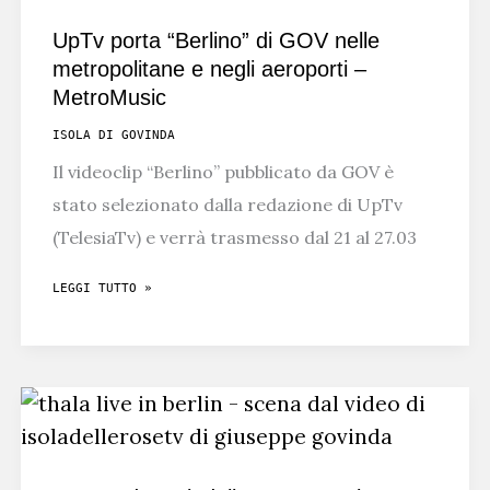
UpTv porta “Berlino” di GOV nelle
metropolitane e negli aeroporti –
MetroMusic
ISOLA DI GOVINDA
Il videoclip “Berlino” pubblicato da GOV è
stato selezionato dalla redazione di UpTv
(TelesiaTv) e verrà trasmesso dal 21 al 27.03
UPTV
LEGGI TUTTO »
PORTA
“BERLINO”
DI
GOV
NELLE
METROPOLITANE