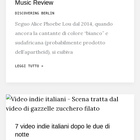
Music Review
DISCOVERING BERLIN
Seguo Alice Phoebe Lou dal 2014, quando
ancora la cantante di colore “bianco” e
sudafricana (probabilmente prodotto
dell’apartheid), si esibiva
ALICE
LEGGI TUTTO »
PHOEBE
LOU
NON
È
PIÙ
LA
7 video indie italiani dopo le due di
STESSA
notte