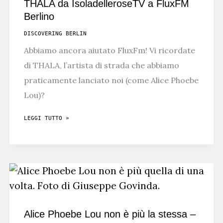
THALA da IsoladelleroseTV a FluxFM
E
Berlino
NEGLI
DISCOVERING BERLIN
AEROPORTI
Abbiamo ancora aiutato FluxFm! Vi ricordate
–
di THALA, l’artista di strada che abbiamo
METROMUSIC
praticamente lanciato noi (come Alice Phoebe
Lou)?
THALA
LEGGI TUTTO »
DA
ISOLADELLEROSETV
A
FLUXFM
BERLINO
Alice Phoebe Lou non è più la stessa –