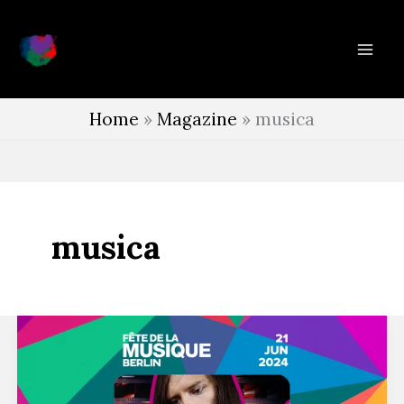
Vai
al
contenuto
Home
»
Magazine
»
musica
musica