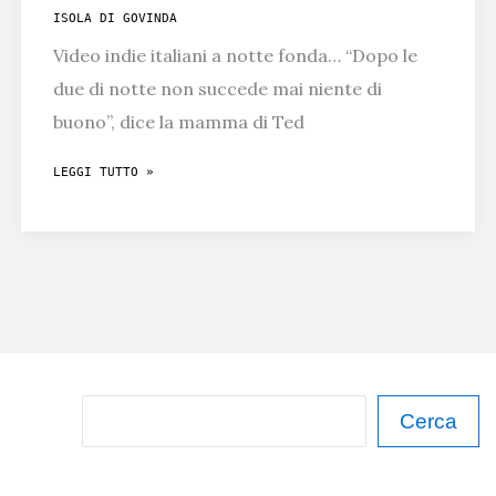
–
ISOLA DI GOVINDA
MUSIC
Video indie italiani a notte fonda… “Dopo le
REVIEW
due di notte non succede mai niente di
buono”, dice la mamma di Ted
7
LEGGI TUTTO »
VIDEO
INDIE
ITALIANI
DOPO
LE
DUE
DI
C
Cerca
NOTTE
e