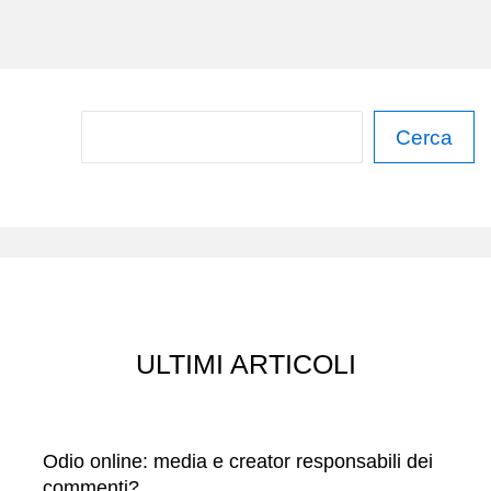
DI
PISA
AVESSE
RAGIONE?
C
Cerca
e
r
c
a
ULTIMI ARTICOLI
Odio online: media e creator responsabili dei
commenti?