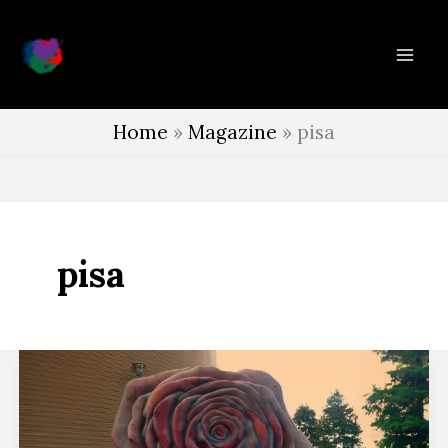
Vai
al
contenuto
Home
»
Magazine
»
pisa
pisa