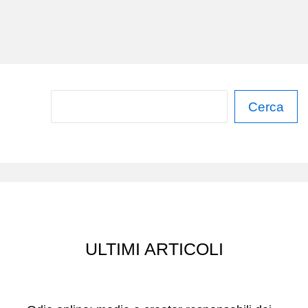
NOI
C
Cerca
e
r
c
a
ULTIMI ARTICOLI