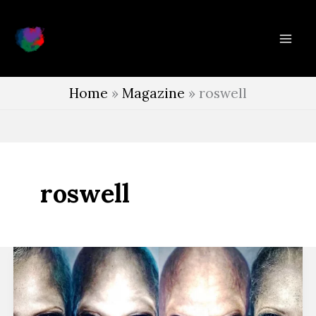
Vai
al
contenuto
Home
»
Magazine
»
roswell
roswell