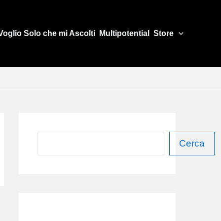
Voglio Solo che mi Ascolti
Multipotential
Store
C
Cerca
e
r
c
a