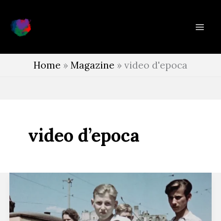
Vai
al
contenuto
Home
»
Magazine
»
video d'epoca
video d’epoca