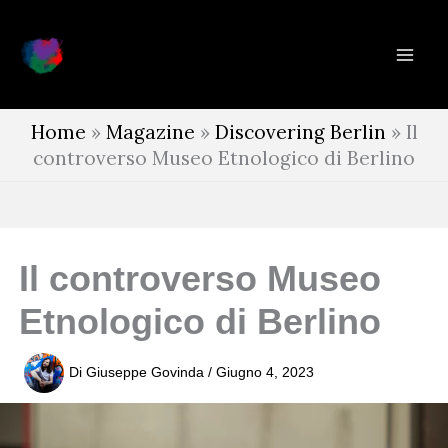
Vai
al
contenuto
Home
»
Magazine
»
Discovering Berlin
»
Il
controverso Museo Etnologico di Berlino
Il controverso Museo
Etnologico di Berlino
Di
Giuseppe Govinda
/
Giugno 4, 2023