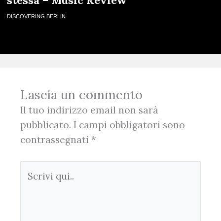
stessa – Music Review
DISCOVERING BERLIN
Lascia un commento
Il tuo indirizzo email non sarà
pubblicato.
I campi obbligatori sono
contrassegnati
*
Scrivi
qui..