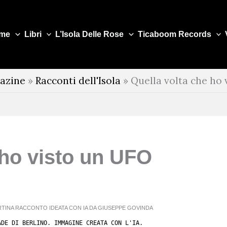
me
Libri
L’Isola Delle Rose
Ticaboom Records
azine
»
Racconti dell'Isola
»
Quella volta che ho
 ho visto un UFO
ADE DI BERLINO. IMMAGINE CREATA CON L'IA.