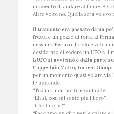
momento di andare al fiume. A volt
Altre volte no. Quella sera volevo 
Il tramonto era passato da un po’
frutta e un pezzo di torta al form
nessuno. Fissavo il cielo e vidi un
desiderato di vedere un UFO e il mi
L’UFO si avvicinò e dalla parte s
Cappellaio Matto, Forrest Gump
.
per un momento quasi volare via la
le mutande.
“Tiziano, non porti le mutande!”
“Eh si, così mi sento più libero”
“Che fate là?”
“Facciamo un giro per le galassie”