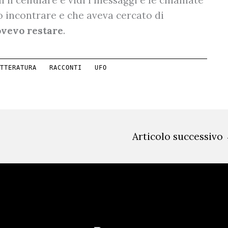
o incontrare e che aveva cercato di
vevo restare
.
TTERATURA
RACCONTI
UFO
Articolo successivo