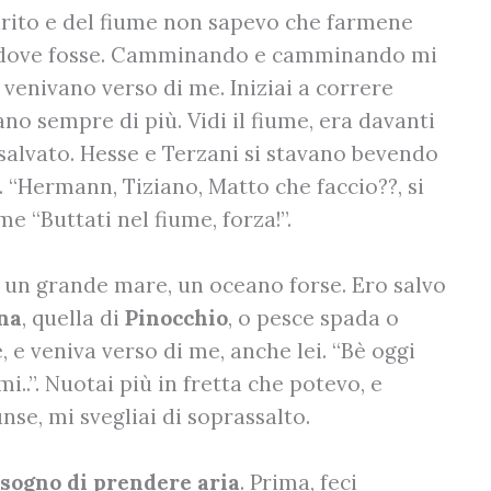
parito e del fiume non sapevo che farmene
 dove fosse. Camminando e camminando mi
e venivano verso di me. Iniziai a correre
no sempre di più. Vidi il fiume, era davanti
 salvato. Hesse e Terzani si stavano bevendo
. “Hermann, Tiziano, Matto che faccio??, si
e “Buttati nel fiume, forza!”.
in un grande mare, un oceano forse. Ero salvo
na
, quella di
Pinocchio
, o pesce spada o
 e veniva verso di me, anche lei. “Bè oggi
i..”. Nuotai più in fretta che potevo, e
se, mi svegliai di soprassalto.
sogno di prendere aria
. Prima, feci