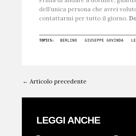
dell’unica persona che avrei volut
contattarmi per tutto il giorno.
Do
TOPICS:
BERLINO
GIUSEPPE GOVINDA
LE
←
Articolo precedente
LEGGI ANCHE