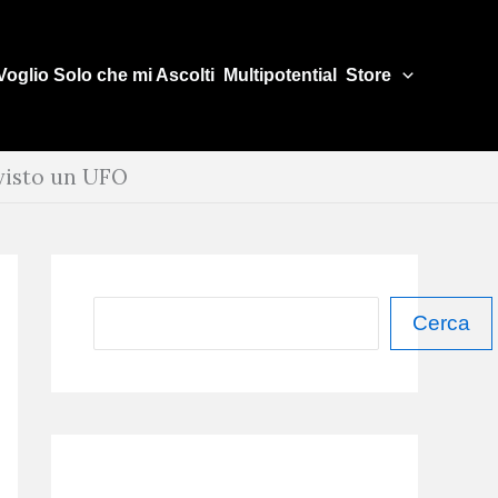
Voglio Solo che mi Ascolti
Multipotential
Store
 visto un UFO
C
Cerca
e
r
c
a