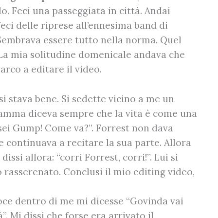
. Feci una passeggiata in città. Andai
eci delle riprese all’ennesima band di
 Sembrava essere tutto nella norma. Quel
. La mia solitudine domenicale andava che
arco a editare il video.
si stava bene. Si sedette vicino a me un
mamma diceva sempre che la vita è come una
u sei Gump! Come va?”. Forrest non dava
e continuava a recitare la sua parte. Allora
issi allora: “corri Forrest, corri!”. Lui si
vo rasserenato. Conclusi il mio editing video,
oce dentro di me mi dicesse “Govinda vai
”. Mi dissi che forse era arrivato il