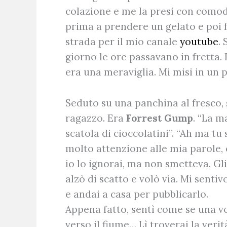
colazione e me la presi con comodo
prima a prendere un gelato e poi f
strada per il mio canale
youtube
.
giorno le ore passavano in fretta
era una meraviglia. Mi misi in un p
Seduto su una panchina al fresco, 
ragazzo. Era
Forrest Gump
. “La 
scatola di cioccolatini”. “Ah ma t
molto attenzione alle mia parole, 
io lo ignorai, ma non smetteva. Gli d
alzò di scatto e volò via. Mi senti
e andai a casa per pubblicarlo.
Appena fatto, sentì come se una v
verso il fiume… Lì troverai la verità