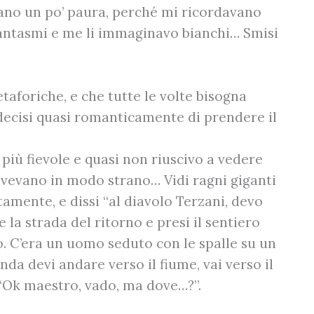
vano un po’ paura, perché mi ricordavano
antasmi e me li immaginavo bianchi… Smisi
aforiche, e che tutte le volte bisogna
 decisi quasi romanticamente di prendere il
più fievole e quasi non riuscivo a vedere
muovevano in modo strano… Vidi ragni giganti
tamente, e dissi “al diavolo Terzani, devo
e la strada del ritorno e presi il sentiero
o. C’era un uomo seduto con le spalle su un
inda devi andare verso il fiume, vai verso il
”. “Ok maestro, vado, ma dove…?”.