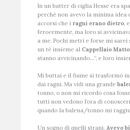
In un batter di ciglia Hesse era s
perché non avevo la minima idea
accorsi che i
ragni erano dietro
, 
ferocemente, ma loro si avvicinava
a me. Pochi metri e forse mi sarei
un tè insieme al
Cappellaio Matto
stanno avvicinando…”, e loro insiem
Mi buttai e il fiume si trasformò 
dai ragni. Ma vidi una grande
bale
tonno, o non mi ricordo cosa fosse,
tutti non vedono l’ora di conoscerm
quando la balena/tonno mi raggiun
Un sogno di quelli strani.
Avevo bi