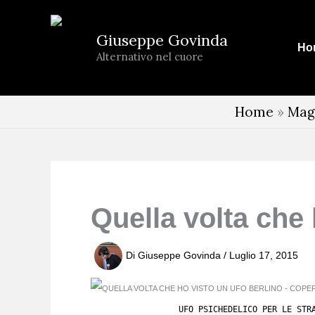
Vai
al
Giuseppe Govinda
Ho
contenuto
Alternativo nel cuore
Home
»
Mag
Quella volta che
Di
Giuseppe Govinda
/
Luglio 17, 2015
UFO PSICHEDELICO PER LE STR