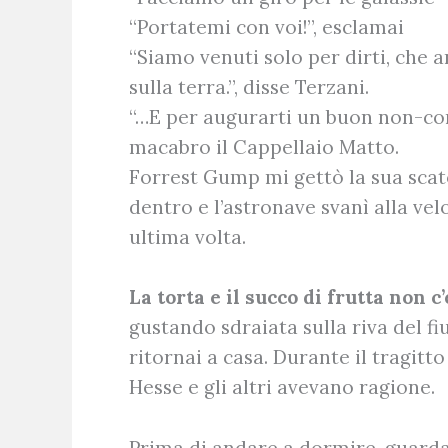
“Portatemi con voi!”, esclamai
“Siamo venuti solo per dirti, che 
sulla terra.”, disse Terzani.
“…E per augurarti un buon non-co
macabro il Cappellaio Matto.
Forrest Gump mi gettò la sua scato
dentro e l’astronave svanì alla vel
ultima volta.
La torta e il succo di frutta non c
gustando sdraiata sulla riva del fiu
ritornai a casa. Durante il tragitto
Hesse e gli altri avevano ragione.
Prima di andare a dormire, guardai 