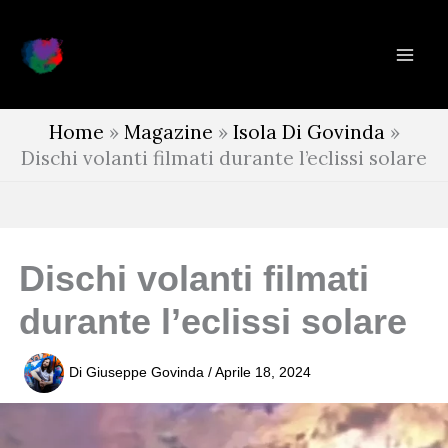
Vai
al
contenuto
Home
»
Magazine
»
Isola Di Govinda
»
Dischi volanti filmati durante l’eclissi solare
Dischi volanti filmati
durante l’eclissi solare
Di
Giuseppe Govinda
/
Aprile 18, 2024