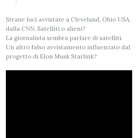
Strane luci avvistate a Cleveland, Ohio USA,
dalla CNN. Satelliti o alieni?
La giornalista sembra parlare di satelliti.
Un altro falso avvistamento influenzato dal
progetto di Elon Musk Starlink?