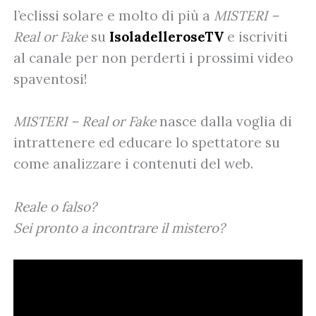
l’eclissi solare e molto di più a
MISTERI –
Real or Fake
su
IsoladelleroseTV
e iscriviti
al canale per non perderti i prossimi video
spaventosi!
MISTERI – Real or Fake
nasce dalla voglia di
intrattenere ed educare lo spettatore su
come analizzare i contenuti del web.
Reale o falso?
Sei pronto a incontrare il mistero?