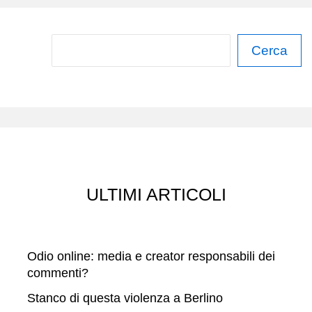
C
Cerca
e
r
c
a
ULTIMI ARTICOLI
Odio online: media e creator responsabili dei
commenti?
Stanco di questa violenza a Berlino