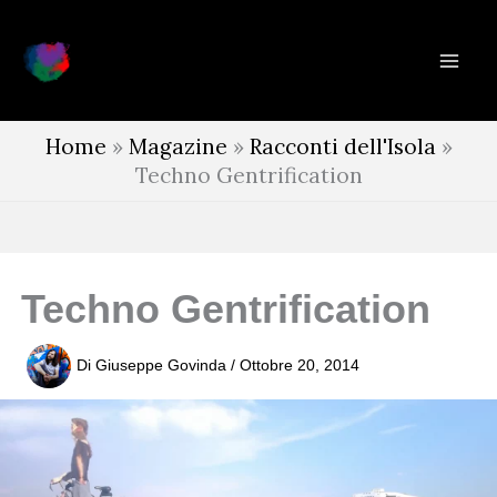
Vai
al
contenuto
Home
»
Magazine
»
Racconti dell'Isola
»
Techno Gentrification
Techno Gentrification
Di
Giuseppe Govinda
/
Ottobre 20, 2014