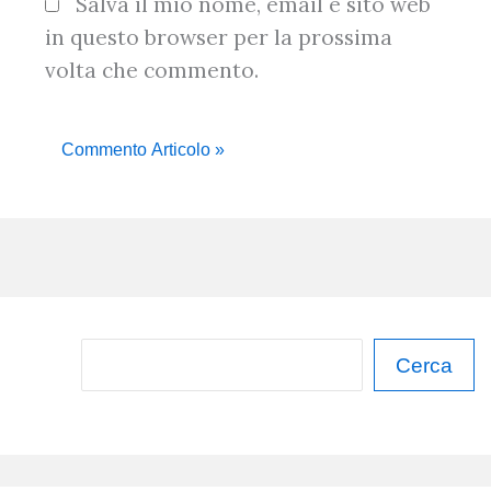
Salva il mio nome, email e sito web
in questo browser per la prossima
volta che commento.
C
Cerca
e
r
c