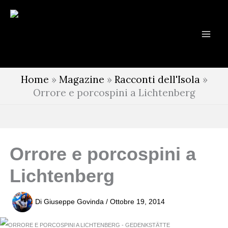
Vai
al
contenuto
Home
»
Magazine
»
Racconti dell'Isola
»
Orrore e porcospini a Lichtenberg
Orrore e porcospini a
Lichtenberg
Di
Giuseppe Govinda
/
Ottobre 19, 2014