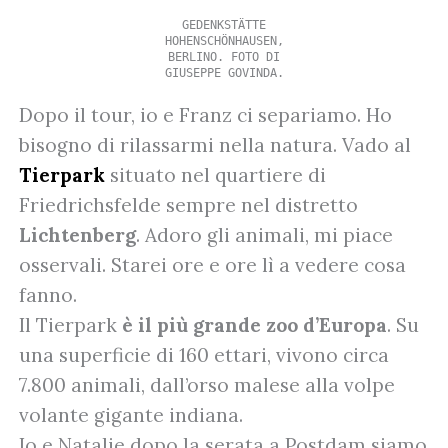
GEDENKSTÄTTE
HOHENSCHÖNHAUSEN,
BERLINO. FOTO DI
GIUSEPPE GOVINDA.
Dopo il tour, io e Franz ci separiamo. Ho
bisogno di rilassarmi nella natura. Vado al
Tierpark
situato nel quartiere di
Friedrichsfelde sempre nel distretto
Lichtenberg
. Adoro gli animali, mi piace
osservali. Starei ore e ore lì a vedere cosa
fanno.
Il Tierpark
è il più grande zoo d’Europa
. Su
una superficie di 160 ettari, vivono circa
7.800 animali, dall’orso malese alla volpe
volante gigante indiana.
Io e Natalie dopo la serata a Postdam siamo