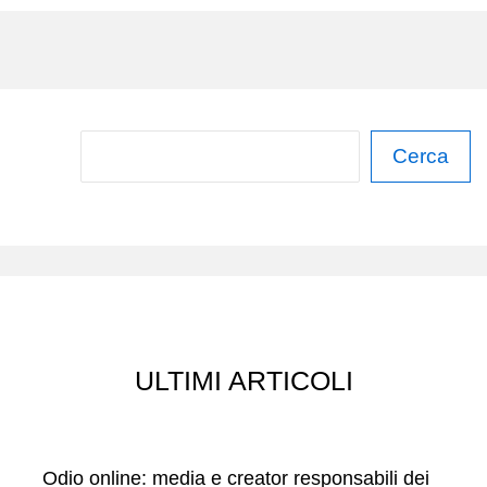
C
Cerca
e
r
c
a
ULTIMI ARTICOLI
Odio online: media e creator responsabili dei